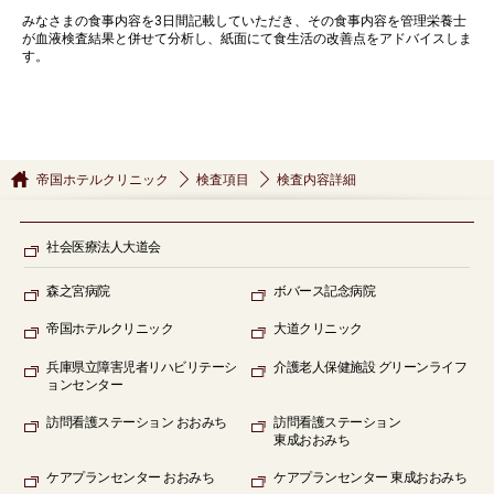
みなさまの食事内容を3日間記載していただき、その食事内容を管理栄養士
が血液検査結果と併せて分析し、紙面にて食生活の改善点をアドバイスしま
す。
帝国ホテルクリニック
検査項目
検査内容詳細
社会医療法人大道会
森之宮病院
ボバース記念病院
帝国ホテルクリニック
大道クリニック
兵庫県立障害児者リハビリテーシ
介護老人保健施設 グリーンライフ
ョンセンター
訪問看護ステーション
おおみち
訪問看護ステーション
東成おおみち
ケアプランセンター
おおみち
ケアプランセンター
東成おおみち