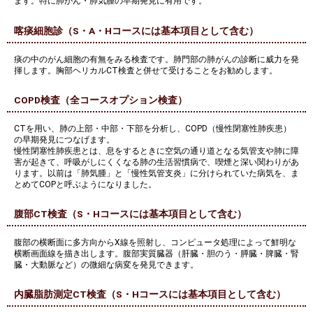
ます。特に肺がん・肺気腫の早期発見に有用です。
喀痰細胞診（S・A・Hコースには基本項目として含む）
痰の中のがん細胞の有無をみる検査です。肺門部の肺がんの診断に威力を発
揮します。胸部ヘリカルCT検査と併せて受けることをお勧めします。
COPD検査（全コースオプション検査）
CTを用い、肺の上部・中部・下部を分析し、COPD（慢性閉塞性肺疾患）
の早期発見につなげます。
慢性閉塞性肺疾患とは、息をするときに空気の通り道となる気管支や肺に障
害が起きて、呼吸がしにくくなる肺の生活習慣病で、喫煙と深い関わりがあ
ります。以前は「肺気腫」と「慢性気管支炎」に分けられていた病気を、ま
とめてCOPと呼ぶようになりました。
腹部CT検査（S・Hコースには基本項目として含む）
腹部の横断面に多方向からX線を照射し、コンピュータ処理によって鮮明な
横断画面線を描き出します。腹部実質臓器（肝臓・胆のう・膵臓・脾臓・腎
臓・大動脈など）の微細な病変を発見できます。
内臓脂肪測定CT検査（S・Hコースには基本項目として含む）