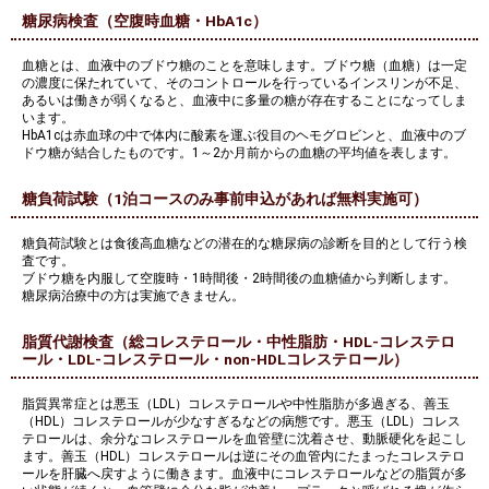
糖尿病検査（空腹時血糖・HbA1c）
血糖とは、血液中のブドウ糖のことを意味します。ブドウ糖（血糖）は一定
の濃度に保たれていて、そのコントロールを行っているインスリンが不足、
あるいは働きが弱くなると、血液中に多量の糖が存在することになってしま
います。
HbA1cは赤血球の中で体内に酸素を運ぶ役目のヘモグロビンと、血液中のブ
ドウ糖が結合したものです。1～2か月前からの血糖の平均値を表します。
糖負荷試験（1泊コースのみ事前申込があれば無料実施可）
糖負荷試験とは食後高血糖などの潜在的な糖尿病の診断を目的として行う検
査です。
ブドウ糖を内服して空腹時・1時間後・2時間後の血糖値から判断します。
糖尿病治療中の方は実施できません。
脂質代謝検査（総コレステロール・中性脂肪・HDL-コレステロ
ール・LDL-コレステロール・non-HDLコレステロール）
脂質異常症とは悪玉（LDL）コレステロールや中性脂肪が多過ぎる、善玉
（HDL）コレステロールが少なすぎるなどの病態です。悪玉（LDL）コレス
テロールは、余分なコレステロールを血管壁に沈着させ、動脈硬化を起こし
ます。善玉（HDL）コレステロールは逆にその血管内にたまったコレステロ
ールを肝臓へ戻すように働きます。血液中にコレステロールなどの脂質が多