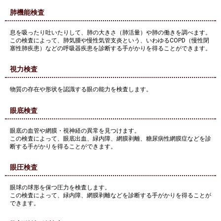
肺機能検査
息を吸ったり吐いたりして、肺の大きさ（肺活量）や肺の働きを調べます。
この検査によって、肺気腫や慢性気管支炎という、いわゆるCOPD（慢性閉
塞性肺疾患）などの呼吸器疾患を診断する手がかりを得ることができます。
視力検査
物質の存在や形状を認識する眼の能力を検査します。
眼底検査
眼底の血管や網膜・視神経の異常を見つけます。
この検査によって、眼底出血、緑内障、網膜剥離、糖尿病性網膜症などを診
断する手がかりを得ることができます。
眼圧検査
眼球の球形を保つ圧力を検査します。
この検査によって、緑内障、網膜剥離などを診断する手がかりを得ることが
できます。