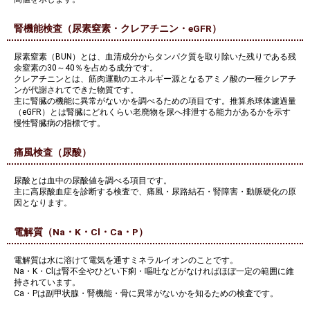
腎機能検査（尿素窒素・クレアチニン・eGFR）
尿素窒素（BUN）とは、血清成分からタンパク質を取り除いた残りである残
余窒素の30～40％を占める成分です。
クレアチニンとは、筋肉運動のエネルギー源となるアミノ酸の一種クレアチ
ンが代謝されてできた物質です。
主に腎臓の機能に異常がないかを調べるための項目です。推算糸球体濾過量
（eGFR）とは腎臓にどれくらい老廃物を尿へ排泄する能力があるかを示す
慢性腎臓病の指標です。
痛風検査（尿酸）
尿酸とは血中の尿酸値を調べる項目です。
主に高尿酸血症を診断する検査で、痛風・尿路結石・腎障害・動脈硬化の原
因となります。
電解質（Na・K・Cl・Ca・P）
電解質は水に溶けて電気を通すミネラルイオンのことです。
Na・K・Clは腎不全やひどい下痢・嘔吐などがなければほぼ一定の範囲に維
持されています。
Ca・Pは副甲状腺・腎機能・骨に異常がないかを知るための検査です。