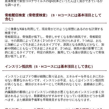
血液検査で新型コロナウイルスのIgG抗体というたんぱく質ができているか
を調べます。
骨粗鬆症検査（骨密度検査）（S・Hコースには基本項目として
含む）
ごく微量なX線を利用して、現在骨がどのような状態にあるのかを計測する
検査です。
骨粗鬆症は、骨強度が低下し、骨折しやすくなる骨の病気です。骨粗鬆症
は、その原因によって大きく2つのタイプに分けられます。1つめは、おも
に加齢によって引き起こされるタイプです。原因となる病気などがなく、加
齢や閉経にともなって引き起こされます。2つめは、病気や薬の影響で二次
的に起こるタイプです。特定の病気や、服用している薬が原因となって骨強
度が低下します。
インスリン抵抗性（S・Hコースには基本項目として含む）
インスリンとはブドウ糖が細胞に取り込まれ、エネルギーを作るときに欠か
せない重要なホルモンです。インスリンが不足、もしくはインスリン抵抗性
が高くなると、糖分がエネルギーとして利用されなくなり、血糖値が上昇し
ます。
内臓脂肪の蓄積によりインスリンの効きが悪くなるためインスリンが多く分
泌されるようになり、動脈硬化がすすみやすくなっている状況かどうかを調
べます。また糖尿病予備軍を早期発見する手がかりにもなります。