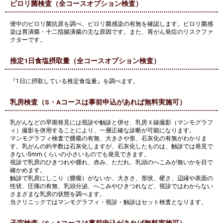
ピロリ菌検査（全コースオプション検査）
便中のピロリ菌抗原を調べ、ピロリ菌感染の有無を確認します。ピロリ菌感
染は胃潰瘍・十二指腸潰瘍の主な原因です。また、胃がん発症のリスクファ
クターです。
推定1日食塩摂取量（全コースオプション検査）
『1日に摂取している推定食塩量』を調べます。
乳房検査（S・Aコースは事前申込があれば無料実施可）
乳がんなどの早期発見には視診や触診と併せ、乳房Ｘ線撮影（マンモグラフ
ィ）撮影を併用することにより、一層正確な診断が可能になります。
マンモグラフィ検査で腫瘍の有無、大きさや形、石灰化の有無がわかりま
す。乳がんの約半数は石灰化しますが、石灰化したものは、触診では発見で
きない5mmくらいの小さいものでも発見できます。
視診で乳房のひきつれや腫れ、赤み、ただれ、乳頭のへこみが無いかを目で
確かめます。
触診で乳房にしこり（腫瘤）がないか、大きさ、形状、硬さ、辺縁や表面の
性状、圧痛の有無、乳頭分泌、へこみやひきつれなど、視診ではわからない
さまざまな乳房の状態を調べます。
当クリニックではマンモグラフィ・視診・触診はセット検査となります。