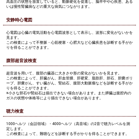
高血圧の状態を放置していると、動脈硬化を促進し、脳卒中や心疾患、ある
いは慢性腎臓病などの重大な病気につながります。
安静時心電図
心電図は心臓の電気活動を心電図波形として表示し、波形に変化がないかを
見ます。
この検査によって不整脈・心筋梗塞・心肥大など心臓疾患を診断する手がか
りを得ることができます。
腹部超音波検査
超音波を用いて、腹部の臓器に大きさや形の変化がないかを見ます。
この検査によって、肝臓がん、肝血管腫、肝硬変、脂肪肝、胆石、胆嚢ポリ
ープ、胆嚢がん、すい臓がん、腎結石、腹部大動脈瘤などを診断する手がか
りを得ることができます。
※小さな胆石や腎結石は描出できない場合があります。また膵臓は腹腔内の
ガスの状態や体格等により描出できない場合があります。
聴力検査
1000ヘルツ（会話領域）・4000ヘルツ（高音域）の2音で聴力レベルを測
定します。
この検査によって、難聴などを診断する手がかりを得ることができます。