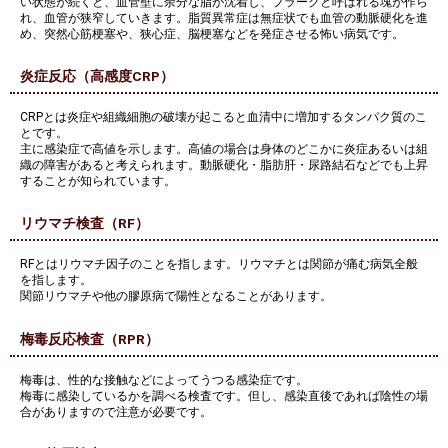
い状態が続くと、血管壁に余分な脂が沈着し、プラークと呼ばれる塊が作ら
れ、血管が狭窄していきます。脂質異常症は無症状でも血管の動脈硬化を進
め、突然心筋梗塞や、狭心症、脳梗塞などを発症させる怖い病気です。
炎症反応（高感度CRP）
CRPとは炎症や組織細胞の破壊が起こると血清中に増加するタンパク質のこ
とです。
主に感染症で高値を示します。高値の場合は身体のどこかに炎症あるいは組
織の障害があると考えられます。動脈硬化・脂肪肝・尿路結石などでも上昇
することが知られています。
リウマチ検査（RF）
RFとはリウマチ因子のことを指します。リウマチとは関節が痛む病気全般
を指します。
関節リウマチや他の膠原病で陽性となることがあります。
梅毒反応検査（RPR）
梅毒は、性的な接触などによってうつる感染症です。
梅毒に感染しているかを調べる検査です。但し、感染直後であれば陰性の場
合がありますので注意が必要です。