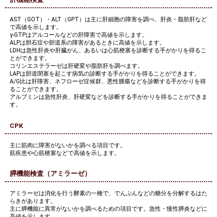
AST（GOT）・ALT（GPT）は主に肝細胞の障害を調べ、肝炎・脂肪肝など
で高値を示します。
γ-GTPはアルコールなどの肝障害で高値を示します。
ALPは胆石症や胆道系の障害があるときに高値を示します。
LDHは急性肝炎や肝臓がん、あるいは心筋梗塞を診断する手がかりを得るこ
とができます。
コリンエステラーゼは肝硬変や脂肪肝を調べます。
LAPは胆道閉塞を起こす病気の診断する手がかりを得ることができます。
A/G比は肝障害、ネフローゼ症候群、悪性腫瘍などを診断する手がかりを得
ることができます。
アルブミンは急性肝炎、肝硬変などを診断する手がかりを得ることができま
す。
CPK
主に筋肉に障害がないかを調べる項目です。
筋疾患や心筋梗塞などで高値を示します。
膵機能検査（アミラーゼ）
アミラーゼは消化を行う酵素の一種で、でんぷんなどの糖分を分解するはた
らきがあります。
主に膵機能に異常がないかを調べるための項目です。急性・慢性膵炎などに
高値を示します。