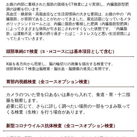
お腹の内部に蓄積された脂肪の面積をCT検査により実測し、内臓脂肪型肥
満の診断を行います。
高血圧・糖尿病・高脂血症など生活習慣病の大きな要因は、お腹の中の「内
臓脂肪」が原因であることがわかってきました。最近話題になっているメタ
ボリックシンドロームとは、内臓に脂肪が蓄積した肥満（内臓脂肪型肥満）
によってさまざまな病気が引き起こされやすくなった状態です。「内臓脂
肪」は運動不足・栄養の摂り過ぎ・たばこ・ストレスなど悪い生活習慣によ
ってたまっていきます。
頭部単純CT検査（S・Hコースには基本項目として含む）
X線を各方向から照射し、脳の輪切りの画像を描出する検査です。
頭部単純ＣＴ検査は脳梗塞・脳出血・脳腫瘍の発見に有用です。
胃部内視鏡検査（全コースオプション検査）
カメラのついた管を口あるいは鼻から入れて、食道・胃・十二指
腸を観察します。
必要に応じて、さらに詳しく調べたい場所の一部をつまみ取って
くる検査（生検）を行う場合があります。
新型コロナウイルス抗体検査（全コースオプション検査）