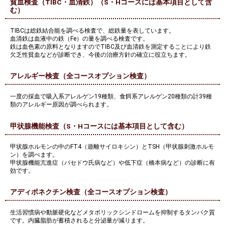
貧血検査（TIBC・血清鉄）（S・Hコースには基本項目として含
む）
TIBCは総鉄結合能を調べる検査で、総鉄量を表しています。
血清鉄は血液中の鉄（Fe）の量を調べる検査です。
鉄は血色素の原料となりますのでTIBC及び血清鉄を測定することにより鉄
欠乏性貧血などが診断でき、今後の治療方針の確立に役立ちます。
アレルギー検査（全コースオプション検査）
一度の採血で吸入系アレルゲン19種類、食餌系アレルゲン20種類の計39種
類のアレルギー原因が調べられます。
甲状腺機能検査（S・Hコースには基本項目として含む）
甲状腺ホルモンの中のFT4（遊離サイロキシン）とTSH（甲状腺刺激ホルモ
ン）を調べます。
甲状腺機能亢進症（バセドウ氏病など）や低下症（橋本病など）の診断に有
効です。
アディポネクチン検査（全コースオプション検査）
生活習慣病や動脈硬化などメタボリックシンドロームを抑制するタンパク質
です。内臓脂肪が蓄積されると分泌量が減ります。