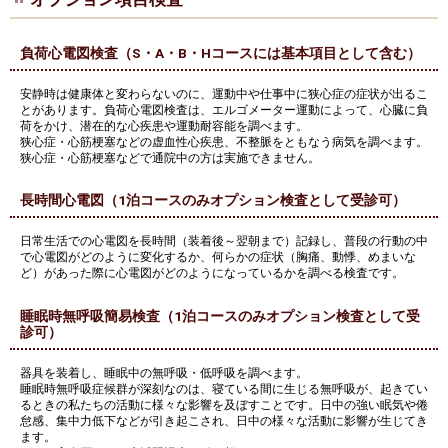
負荷心電図検査（S・A・B・Hコースには基本項目として含む）
安静時は健康体と変わらないのに、運動中や仕事中に狭心症の症状が出るこ
とがあります。負荷心電図検査は、エルゴメーター運動によって、心臓に負
荷をかけ、潜在的な心疾患や運動耐容能を調べます。
狭心症・心筋梗塞などの虚血性心疾患、不整脈をともなう病気を調べます。
狭心症・心筋梗塞などで通院中の方は実施できません。
長時間心電図（1泊コースのみオプション検査として受診可）
日常生活での心電図を長時間（装着後～翌朝まで）記録し、普段の行動の中
で心電図がどのように変化するか、何らかの症状（胸痛、動悸、めまいな
ど）があった際に心電図がどのようになっているかを調べる検査です。
睡眠時無呼吸簡易検査（1泊コースのみオプション検査として受
診可）
器具を装着し、睡眠中の無呼吸・低呼吸を調べます。
睡眠時無呼吸症候群が深刻なのは、寝ている間に生じる無呼吸が、起きてい
るときの私たちの活動に様々な影響を及ぼすことです。日中の強い眠気や倦
怠感、集中力低下などが引き起こされ、日中の様々な活動に影響が生じてき
ます。