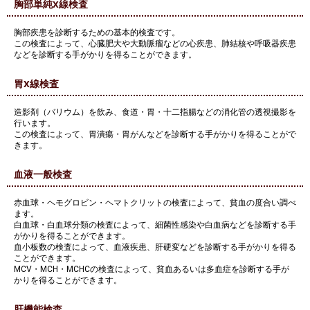
胸部単純X線検査
胸部疾患を診断するための基本的検査です。
この検査によって、心臓肥大や大動脈瘤などの心疾患、肺結核や呼吸器疾患
などを診断する手がかりを得ることができます。
胃X線検査
造影剤（バリウム）を飲み、食道・胃・十二指腸などの消化管の透視撮影を
行います。
この検査によって、胃潰瘍・胃がんなどを診断する手がかりを得ることがで
きます。
血液一般検査
赤血球・ヘモグロビン・ヘマトクリットの検査によって、貧血の度合い調べ
ます。
白血球・白血球分類の検査によって、細菌性感染や白血病などを診断する手
がかりを得ることができます。
血小板数の検査によって、血液疾患、肝硬変などを診断する手がかりを得る
ことができます。
MCV・MCH・MCHCの検査によって、貧血あるいは多血症を診断する手が
かりを得ることができます。
肝機能検査