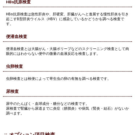
HBs抗原検査
HBs抗原検査は急性肝炎や、肝硬変、肝臓がんへと進展する慢性肝炎を引き
起こすB型肝炎ウイルス（HBV）に感染しているかどうかを調べる検査で
す。
便潜血検査
便潜血検査とは大腸がん・大腸ポリープなどのスクリーニング検査として肉
眼的にはわからない便中の微量の血液反応を検査します。
虫卵検査
虫卵検査とは検便によって寄生虫の卵の有無を調べる検査です。
尿検査
尿中のたんぱく・血球成分・糖分などの検査です。
尿検査で腎臓から尿道までに炎症（膀胱炎）や病気（腎炎・結石）がないか
調べます。
オプション項目検査