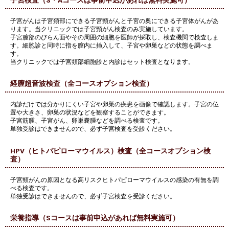
子宮検査（S・Aコースは事前申込があれば無料実施可）
子宮がんは子宮頚部にできる子宮頸がんと子宮の奥にできる子宮体がんがあ
ります。当クリニックでは子宮頸がん検査のみ実施しています。
子宮膣部のびらん面やその周囲の細胞を医師が採取し、検査機関で検査しま
す。細胞診と同時に指を膣内に挿入して、子宮や卵巣などの状態を調べま
す。
当クリニックでは子宮頚部細胞診と内診はセット検査となります。
経膣超音波検査（全コースオプション検査）
内診だけでは分かりにくい子宮や卵巣の疾患を画像で確認します。子宮の位
置や大きさ、卵巣の状況などを観察することができます。
子宮筋腫、子宮がん、卵巣嚢腫などを調べる検査です。
単独受診はできませんので、必ず子宮検査を受診ください。
HPV（ヒトパピローマウイルス）検査（全コースオプション検
査）
子宮頸がんの原因となる高リスクヒトパピローマウイルスの感染の有無を調
べる検査です。
単独受診はできませんので、必ず子宮検査を受診ください。
栄養指導（Sコースは事前申込があれば無料実施可）