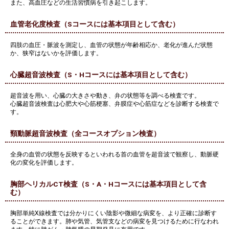
また、高血圧などの生活習慣病を引き起こします。
血管老化度検査（Sコースには基本項目として含む）
四肢の血圧・脈波を測定し、血管の状態が年齢相応か、老化が進んだ状態
か、狭窄はないかを評価します。
心臓超音波検査（S・Hコースには基本項目として含む）
超音波を用い、心臓の大きさや動き、弁の状態等を調べる検査です。
心臓超音波検査は心肥大や心筋梗塞、弁膜症や心筋症などを診断する検査で
す。
頸動脈超音波検査（全コースオプション検査）
全身の血管の状態を反映するといわれる首の血管を超音波で観察し、動脈硬
化の変化を評価します。
胸部ヘリカルCT検査（S・A・Hコースには基本項目として含
む）
胸部単純X線検査では分かりにくい陰影や微細な病変を、より正確に診断す
ることができます。肺や気管、気管支などの病変を見つけるために行なわれ