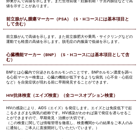
卵巣がんで高値を示します。また生理前後・妊娠初期・子宮内膜症などで高
値を示すことがあります。
前立腺がん腫瘍マーカー（PSA）（S・Hコースには基本項目と
して含む）
前立腺がんで高値を示します。また前立腺肥大や乗馬・サイクリングなどの
運動でも軽度の高値を示します。脱毛症の内服薬で低値を示します。
心臓機能マーカー（BNP）（S・Hコースには基本項目として含
む）
BNPとは心臓内で分泌されるホルモンのことです。BNPホルモン濃度を調べ
る心筋マーカー検査は、心臓の機能が低下するような病気（心不全・心筋症
など）を自覚症状が現れる前に早期発見することができます。
HIV抗体検査（エイズ検査）（全コースオプション検査）
HIVの感染により、AIDS（エイズ）を発症します。エイズとは免疫低下で起
こるさまざまな病気の総称です。HIV感染がわかれば薬で発症を遅らせるこ
とができますので、早期発見・治療が大切です。
（この検査に関しては情報管理を徹底し、検査機関からの結果をご本人のみ
に通知し、ご本人に直接開封していただいています。）