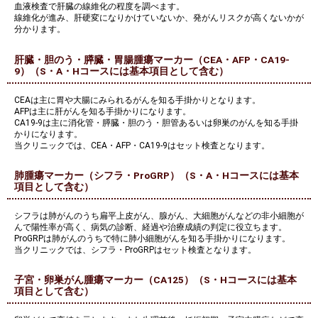
血液検査で肝臓の線維化の程度を調べます。
線維化が進み、肝硬変になりかけていないか、発がんリスクが高くないかが
分かります。
肝臓・胆のう・膵臓・胃腸腫瘍マーカー（CEA・AFP・CA19-
9）（S・A・Hコースには基本項目として含む）
CEAは主に胃や大腸にみられるがんを知る手掛かりとなります。
AFPは主に肝がんを知る手掛かりになります。
CA19-9は主に消化管・膵臓・胆のう・胆管あるいは卵巣のがんを知る手掛
かりになります。
当クリニックでは、CEA・AFP・CA19-9はセット検査となります。
肺腫瘍マーカー（シフラ・ProGRP）（S・A・Hコースには基本
項目として含む）
シフラは肺がんのうち扁平上皮がん、腺がん、大細胞がんなどの非小細胞が
んで陽性率が高く、病気の診断、経過や治療成績の判定に役立ちます。
ProGRPは肺がんのうちで特に肺小細胞がんを知る手掛かりになります。
当クリニックでは、シフラ・ProGRPはセット検査となります。
子宮・卵巣がん腫瘍マーカー（CA125）（S・Hコースには基本
項目として含む）