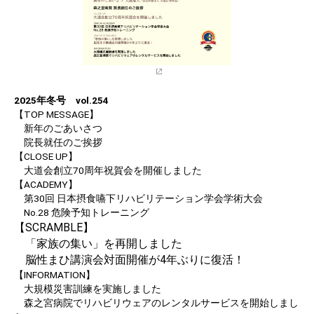
2025年冬号 vol.254
【TOP MESSAGE】
新年のごあいさつ
院長就任のご挨拶
【CLOSE UP】
大道会創立70周年祝賀会を開催しました
【ACADEMY】
第30回 日本摂食嚥下リハビリテーション学会学術大会
No.28 危険予知トレーニング
【SCRAMBLE】
「家族の集い」を再開しました
脳性まひ講演会対面開催が4年ぶりに復活！
【INFORMATION】
大規模災害訓練を実施しました
森之宮病院でリハビリウェアのレンタルサービスを開始しまし