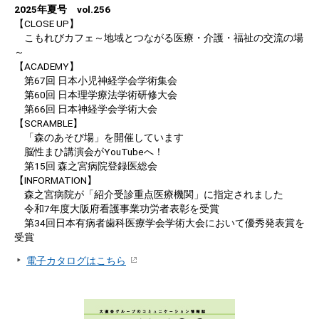
2025年夏号 vol.256
【CLOSE UP】
こもれびカフェ～地域とつながる医療・介護・福祉の交流の場
～
【ACADEMY】
第67回 日本小児神経学会学術集会
第60回 日本理学療法学術研修大会
第66回 日本神経学会学術大会
【SCRAMBLE】
「森のあそび場」を開催しています
脳性まひ講演会がYouTubeへ！
第15回 森之宮病院登録医総会
【INFORMATION】
森之宮病院が「紹介受診重点医療機関」に指定されました
令和7年度大阪府看護事業功労者表彰を受賞
第34回日本有病者歯科医療学会学術大会において優秀発表賞を
受賞
電子カタログはこちら