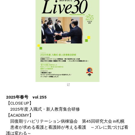
2025年春号 vol.255
【CLOSE UP】
2025年度 入職式・新人教育集合研修
【ACADEMY】
回復期リハビリテーション病棟協会 第45回研究大会 in札幌
患者が求める看護と看護師が考える看護 ～ズレに気づけば看
護は変わる～