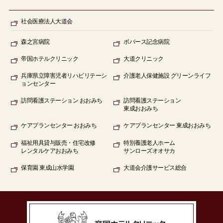
社会医療法人大道会
森之宮病院
ボバース記念病院
帝国ホテルクリニック
大道クリニック
兵庫県立障害児者リハビリテーシ
介護老人保健施設 グリーンライフ
ョンセンター
訪問看護ステーション
おおみち
訪問看護ステーション
東成おおみち
ケアプランセンター
おおみち
ケアプランセンター
東成おおみち
福祉用具貸与販売
・住宅改修
特別養護老人ホーム
レンタルケアおおみち
サンローズオオサカ
保育園
東成山水学園
大道会
介護サービス総合