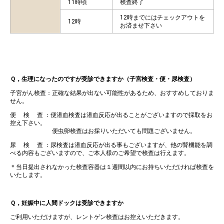
11時頃
検査終了
12時までにはチェックアウトを
12時
お済ませ下さい
Ｑ，生理になったのですが受診できますか（子宮検査・便・尿検査）
子宮がん検査：正確な結果が出ない可能性があるため、おすすめしておりま
せん。
便 検 査 ：便潜血検査は潜血反応が出ることがございますので採取をお
控え下さい。
便虫卵検査はお採りいただいても問題ございません。
尿 検 査 ：尿検査は潜血反応が出る事もございますが、他の腎機能を調
べる内容もございますので、ご本人様のご希望で検査は行えます。
＊当日提出されなかった検査容器は１週間以内にお持ちいただければ検査を
いたします。
Ｑ，妊娠中に人間ドックは受診できますか
ご利用いただけますが、レントゲン検査はお控えいただきます。