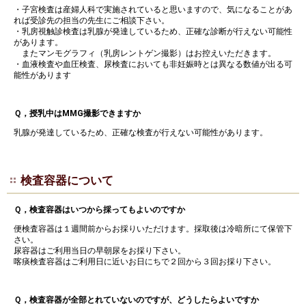
・子宮検査は産婦人科で実施されていると思いますので、気になることがあ
れば受診先の担当の先生にご相談下さい。
・乳房視触診検査は乳腺が発達しているため、正確な診断が行えない可能性
があります。
またマンモグラフィ（乳房レントゲン撮影）はお控えいただきます。
・血液検査や血圧検査、尿検査においても非妊娠時とは異なる数値が出る可
能性があります
Ｑ，授乳中はMMG撮影できますか
乳腺が発達しているため、正確な検査が行えない可能性があります。
検査容器について
Ｑ，検査容器はいつから採ってもよいのですか
便検査容器は１週間前からお採りいただけます。採取後は冷暗所にて保管下
さい。
尿容器はご利用当日の早朝尿をお採り下さい。
喀痰検査容器はご利用日に近いお日にちで２回から３回お採り下さい。
Ｑ，検査容器が全部とれていないのですが、どうしたらよいですか