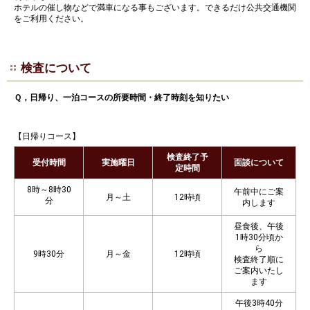
ホテルの催し物などで満車になる事もございます。できるだけ公共交通機関
をご利用ください。
検査について
Ｑ，日帰り、一泊コースの所要時間・終了時刻を知りたい
【日帰りコース】
検査終了予
受付時間
実施曜日
面談について
定時間
8時～8時30
午前中にご案
月～土
12時頃
分
内します
昼食後、午後
1時30分頃か
ら
9時30分
月～金
12時頃
検査終了順に
ご案内いたし
ます
午後3時40分