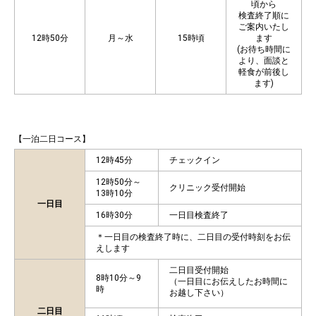
頃から
検査終了順に
ご案内いたし
12時50分
月～水
15時頃
ます
(お待ち時間に
より、面談と
軽食が前後し
ます)
【一泊二日コース】
12時45分
チェックイン
12時50分～
クリニック受付開始
13時10分
一日目
16時30分
一日目検査終了
＊一日目の検査終了時に、二日目の受付時刻をお伝
えします
二日目受付開始
8時10分～9
（一日目にお伝えしたお時間に
時
お越し下さい）
二日目