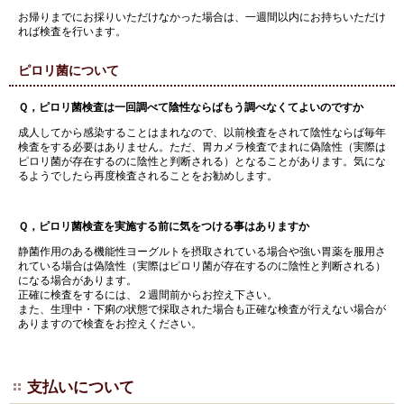
お帰りまでにお採りいただけなかった場合は、一週間以内にお持ちいただけ
れば検査を行います。
ピロリ菌について
Ｑ，ピロリ菌検査は一回調べて陰性ならばもう調べなくてよいのですか
成人してから感染することはまれなので、以前検査をされて陰性ならば毎年
検査をする必要はありません。ただ、胃カメラ検査でまれに偽陰性（実際は
ピロリ菌が存在するのに陰性と判断される）となることがあります。気にな
るようでしたら再度検査されることをお勧めします。
Ｑ，ピロリ菌検査を実施する前に気をつける事はありますか
静菌作用のある機能性ヨーグルトを摂取されている場合や強い胃薬を服用さ
れている場合は偽陰性（実際はピロリ菌が存在するのに陰性と判断される）
になる場合があります。
正確に検査をするには、２週間前からお控え下さい。
また、生理中・下痢の状態で採取された場合も正確な検査が行えない場合が
ありますので検査をお控えください。
支払いについて