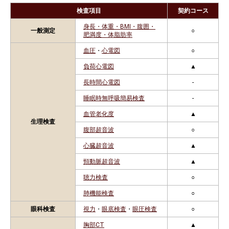
検査項目
契約コース
身長・体重・BMI・腹囲・
一般測定
○
肥満度・体脂肪率
血圧
・
心電図
○
負荷心電図
▲
長時間心電図
-
睡眠時無呼吸簡易検査
-
血管老化度
▲
生理検査
腹部超音波
○
心臓超音波
▲
頸動脈超音波
▲
聴力検査
○
肺機能検査
○
眼科検査
視力
・
眼底検査
・
眼圧検査
○
胸部CT
▲