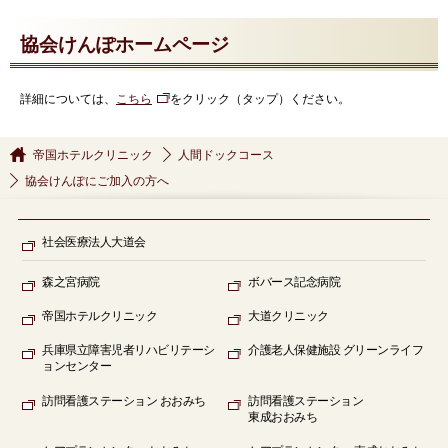
協会けんぽホームページ
詳細については、
こちら
をクリック（タップ）ください。
帝国ホテルクリニック
人間ドックコース
協会けんぽにご加入の方へ
社会医療法人大道会
森之宮病院
ボバース記念病院
帝国ホテルクリニック
大道クリニック
兵庫県立障害児者リハビリテーシ
介護老人保健施設 グリーンライフ
ョンセンター
訪問看護ステーション
おおみち
訪問看護ステーション
東成おおみち