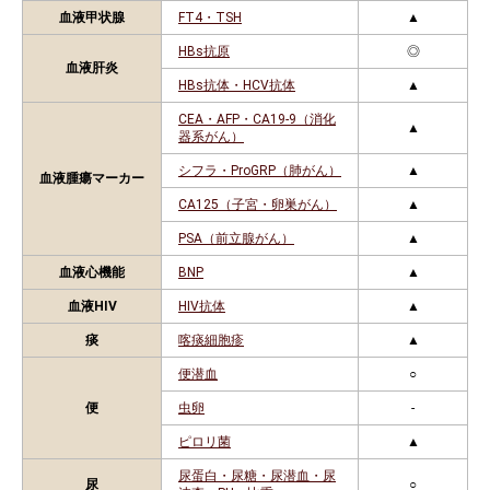
血液甲状腺
FT4・TSH
▲
HBs抗原
◎
血液肝炎
HBs抗体・HCV抗体
▲
CEA・AFP・CA19-9（消化
▲
器系がん）
シフラ・ProGRP（肺がん）
▲
血液腫瘍マーカー
CA125（子宮・卵巣がん）
▲
PSA（前立腺がん）
▲
血液心機能
BNP
▲
血液HIV
HIV抗体
▲
痰
喀痰細胞疹
▲
便潜血
○
便
虫卵
-
ピロリ菌
▲
尿蛋白・尿糖・尿潜血・尿
尿
○