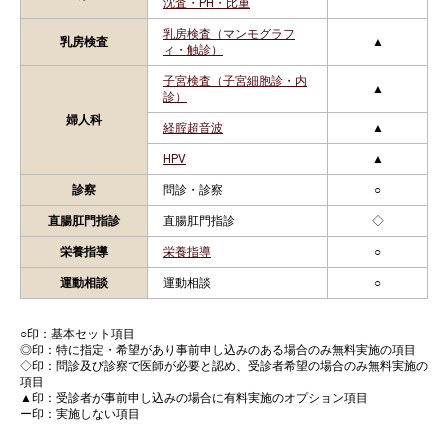
沈査・PH・比重
乳房検査（マンモグラフ
乳房検査
▲
ィ・触診）
子宮検査（子宮細胞診・内
▲
診）
婦人科
経腟超音波
▲
HPV
▲
診察
問診・診察
○
直腸肛門指診
直腸肛門指診
◇
栄養指導
栄養指導
○
運動相談
運動相談
○
○印：基本セット項目
◎印：特に指定・希望があり事前申し込みのある場合のみ無料実施の項目
◇印：問診及び診察で医師が必要と認め、受診者希望の場合のみ無料実施の
項目
▲印：受診者が事前申し込みの場合に有料実施のオプション項目
ー印：実施しない項目