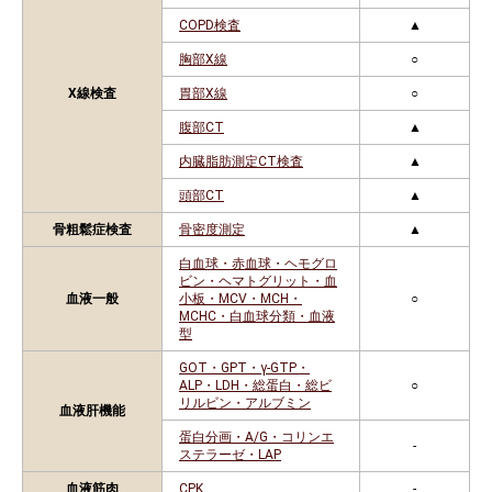
COPD検査
▲
胸部X線
○
X線検査
胃部X線
○
腹部CT
▲
内臓脂肪測定CT検査
▲
頭部CT
▲
骨粗鬆症検査
骨密度測定
▲
白血球・赤血球・ヘモグロ
ビン・ヘマトグリット・血
血液一般
小板・MCV・MCH・
○
MCHC・白血球分類・血液
型
GOT・GPT・γ-GTP・
ALP・LDH・総蛋白・総ビ
○
リルビン・アルブミン
血液肝機能
蛋白分画・A/G・コリンエ
-
ステラーゼ・LAP
血液筋肉
CPK
-