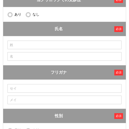
あり
なし
氏名
必須
フリガナ
必須
性別
必須