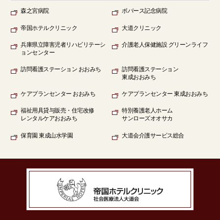
森之宮病院
ボバース記念病院
帝国ホテルクリニック
大道クリニック
兵庫県立障害児者リハビリテーシ
介護老人保健施設 グリーンライフ
ョンセンター
訪問看護ステーション
おおみち
訪問看護ステーション
東成おおみち
ケアプランセンター
おおみち
ケアプランセンター
東成おおみち
福祉用具貸与販売
・住宅改修
特別養護老人ホーム
レンタルケアおおみち
サンローズオオサカ
保育園
東成山水学園
大道会
介護サービス総合