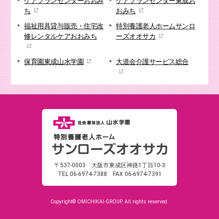
ケアプランセンター
おおみ
ケアプランセンター
東成お
ち
おみち
福祉用具貸与販売・
住宅改
特別養護老人ホーム
サンロ
修
レンタルケアおおみち
ーズオオサカ
保育園
東成山水学園
大道会
介護サービス総合
〒537-0003
大阪市東成区神路1丁目10-3
TEL 06-6974-7388
FAX 06-6974-7391
Copyright© OMICHIKAI-GROUP. All rights reserved.