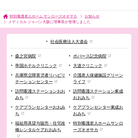
特別養護老人ホーム サンローズオオサカ
お知らせ
メディカル ジャパン大阪に理事長が登壇しました
社会医療法人大道会
森之宮病院
ボバース記念病院
帝国ホテルクリニック
大道クリニック
兵庫県立障害児者リハビリ
介護老人保健施設
グリーン
テーションセンター
ライフ
訪問看護ステーション
おお
訪問看護ステーション
東成
みち
おおみち
ケアプランセンター
おおみ
ケアプランセンター
東成お
ち
おみち
福祉用具貸与販売・
住宅改
特別養護老人ホーム
サンロ
修
レンタルケアおおみち
ーズオオサカ