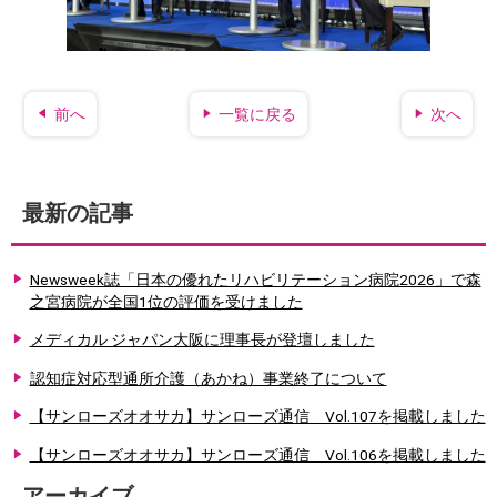
前へ
一覧に戻る
次へ
最新の記事
Newsweek誌「日本の優れたリハビリテーション病院2026」で森
之宮病院が全国1位の評価を受けました
メディカル ジャパン大阪に理事長が登壇しました
認知症対応型通所介護（あかね）事業終了について
【サンローズオオサカ】サンローズ通信 Vol.107を掲載しました
【サンローズオオサカ】サンローズ通信 Vol.106を掲載しました
アーカイブ