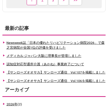
1
2
3
最新の記事
Newsweek誌「日本の優れたリハビリテーション病院2026」で森
之宮病院が全国1位の評価を受けました
メディカル ジャパン大阪に理事長が登壇しました
認知症対応型通所介護（あかね）事業終了について
【サンローズオオサカ】サンローズ通信 Vol.107を掲載しました
【サンローズオオサカ】サンローズ通信 Vol.106を掲載しました
アーカイブ
2026年
(2)