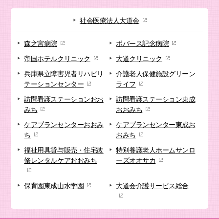
社会医療法人大道会
森之宮病院
ボバース記念病院
帝国ホテルクリニック
大道クリニック
兵庫県立障害児者リハビリ
介護老人保健施設
グリーン
テーションセンター
ライフ
訪問看護ステーション
おお
訪問看護ステーション
東成
みち
おおみち
ケアプランセンター
おおみ
ケアプランセンター
東成お
ち
おみち
福祉用具貸与販売・
住宅改
特別養護老人ホーム
サンロ
修
レンタルケアおおみち
ーズオオサカ
保育園
東成山水学園
大道会
介護サービス総合