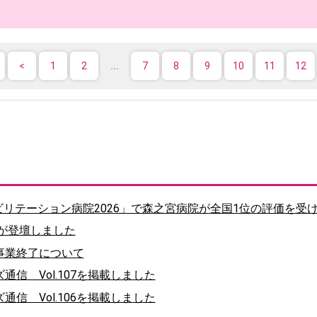
1
2
7
8
9
10
11
12
ハビリテーション病院2026」で森之宮病院が全国1位の評価を受
が登壇しました
事業終了について
信 Vol.107を掲載しました
信 Vol.106を掲載しました