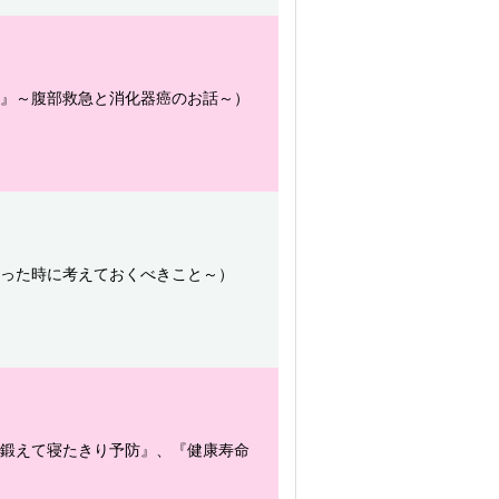
か』～腹部救急と消化器癌のお話～）
こった時に考えておくべきこと～）
腰鍛えて寝たきり予防』、『健康寿命