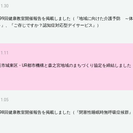
11.30
299回健康教室開催報告を掲載しました（『地域に向けた介護予防 ～
～』、『ご存じですか？認知症対応型デイサービス』）
11.11
阪市城東区・UR都市機構と森之宮地域のまちづくり協定を締結しました
11.05
298回健康教室開催報告を掲載しました（『閉塞性睡眠時無呼吸症候群』