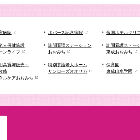
宮病院
ボバース記念病院
帝国ホテルクリ
老人保健施設
訪問看護ステーション
訪問看護ステー
ーンライフ
おおみち
東成おおみち
用具貸与販売・
特別養護老人ホーム
保育園
改修
サンローズオオサカ
東成山水学園
タルケアおおみち