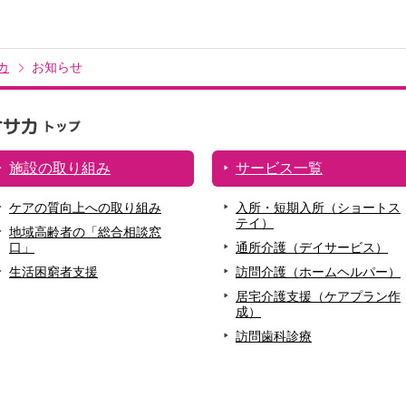
カ
お知らせ
施設の取り組み
サービス一覧
ケアの質向上への取り組み
入所・短期入所（ショートス
テイ）
地域高齢者の「総合相談窓
口」
通所介護（デイサービス）
生活困窮者支援
訪問介護（ホームヘルパー）
居宅介護支援（ケアプラン作
成）
訪問歯科診療