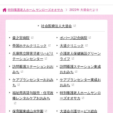
特別養護老人ホーム サンローズオオサカ
2022年 大道会だより
社会医療法人大道会
森之宮病院
ボバース記念病院
帝国ホテルクリニック
大道クリニック
兵庫県立障害児者リハビリ
介護老人保健施設
グリーン
テーションセンター
ライフ
訪問看護ステーション
おお
訪問看護ステーション
東成
みち
おおみち
ケアプランセンター
おおみ
ケアプランセンター
東成お
ち
おみち
福祉用具貸与販売・
住宅改
特別養護老人ホーム
サンロ
修
レンタルケアおおみち
ーズオオサカ
保育園
東成山水学園
大道会
介護サービス総合