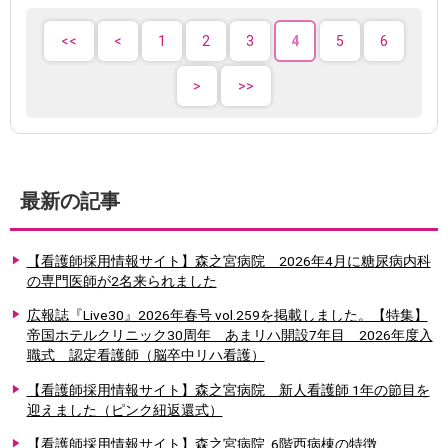
1
2
3
4
5
6
最新の記事
【看護師採用情報サイト】森之宮病院 2026年4月に糖尿病内科
の専門医師が2名来られました
広報誌『Live30』2026年春号 vol.259を掲載しました。【特集】
帝国ホテルクリニック30周年 あまリハ開設7年目 2026年度入
職式 認定看護師（脳卒中リハ看護）
【看護師採用情報サイト】森之宮病院 新人看護師 1年の節目を
迎えました（ピンク紐返還式）
【看護師採用情報サイト】森之宮病院_6階西病棟の特徴