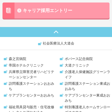
キャリア採用エントリー
社会医療法人大道会
森之宮病院
ボバース記念病院
帝国ホテルクリニック
大道クリニック
兵庫県立障害児者リハビリテ
介護老人保健施設
グリーンラ
ーションセンター
イフ
訪問看護ステーション
おおみ
訪問看護ステーション
東成お
ち
おみち
ケアプランセンター
おおみち
ケアプランセンター
東成おお
みち
福祉用具貸与販売・
住宅改修
特別養護老人ホーム
サンロー