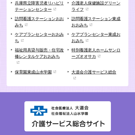
兵庫県立障害児者リハビリ
介護老人保健施設
グリーン
テーションセンター
ライフ
訪問看護ステーション
おお
訪問看護ステーション
東成
みち
おおみち
ケアプランセンター
おおみ
ケアプランセンター
東成お
ち
おみち
福祉用具貸与販売・
住宅改
特別養護老人ホーム
サンロ
修
レンタルケアおおみち
ーズオオサカ
保育園
東成山水学園
大道会
介護サービス総合