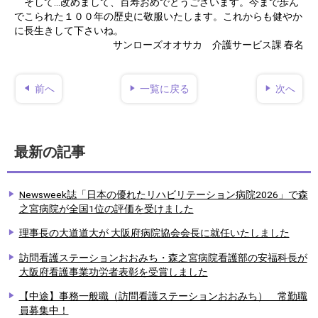
そして…改めまして、百寿おめでとうございます。今まで歩ん
でこられた１００年の歴史に敬服いたします。これからも健やか
に長生きして下さいね。
サンローズオオサカ 介護サービス課 春名
前へ
一覧に戻る
次へ
最新の記事
Newsweek誌「日本の優れたリハビリテーション病院2026」で森
之宮病院が全国1位の評価を受けました
理事長の大道道大が 大阪府病院協会会長に就任いたしました
訪問看護ステーションおおみち・森之宮病院看護部の安福科長が
大阪府看護事業功労者表彰を受賞しました
【中途】事務一般職（訪問看護ステーションおおみち） 常勤職
員募集中！