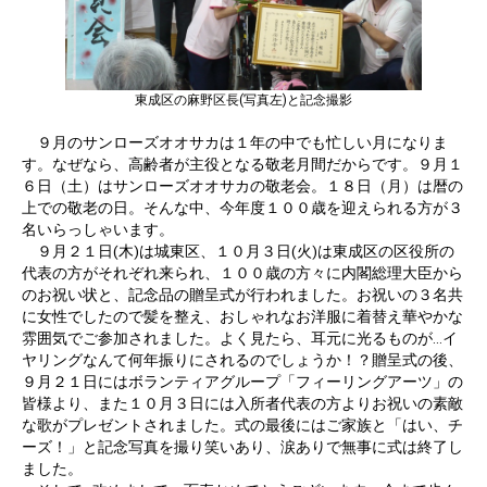
東成区の麻野区長(写真左)と記念撮影
９月のサンローズオオサカは１年の中でも忙しい月になりま
す。なぜなら、高齢者が主役となる敬老月間だからです。９月１
６日（土）はサンローズオオサカの敬老会。１８日（月）は暦の
上での敬老の日。そんな中、今年度１００歳を迎えられる方が３
名いらっしゃいます。
９月２１日(木)は城東区、１０月３日(火)は東成区の区役所の
代表の方がそれぞれ来られ、１００歳の方々に内閣総理大臣から
のお祝い状と、記念品の贈呈式が行われました。お祝いの３名共
に女性でしたので髪を整え、おしゃれなお洋服に着替え華やかな
雰囲気でご参加されました。よく見たら、耳元に光るものが…イ
ヤリングなんて何年振りにされるのでしょうか！？贈呈式の後、
９月２１日にはボランティアグループ「フィーリングアーツ」の
皆様より、また１０月３日には入所者代表の方よりお祝いの素敵
な歌がプレゼントされました。式の最後にはご家族と「はい、チ
ーズ！」と記念写真を撮り笑いあり、涙ありで無事に式は終了し
ました。