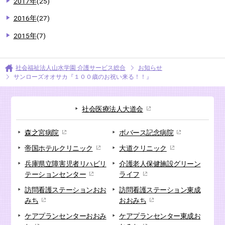
2017年
(25)
2016年
(27)
2015年
(7)
社会福祉法人山水学園 介護サービス総合
お知らせ
サンローズオオサカ『１００歳のお祝い来る！！』
社会医療法人大道会
森之宮病院
ボバース記念病院
帝国ホテルクリニック
大道クリニック
兵庫県立障害児者リハビリ
介護老人保健施設
グリーン
テーションセンター
ライフ
訪問看護ステーション
おお
訪問看護ステーション
東成
みち
おおみち
ケアプランセンター
おおみ
ケアプランセンター
東成お