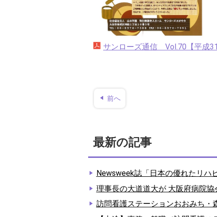
サンローズ通信 Vol.70【平成31
前へ
最新の記事
Newsweek誌「日本の優れたリ
理事長の大道道大が 大阪府病院協
訪問看護ステーションおおみち・