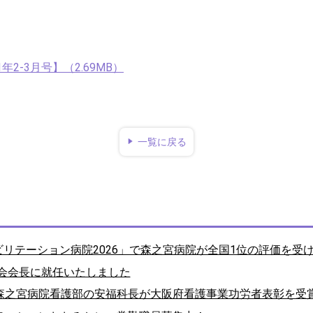
年2-3月号】（2.69MB）
一覧に戻る
ハビリテーション病院2026」で森之宮病院が全国1位の評価を受
会会長に就任いたしました
森之宮病院看護部の安福科長が大阪府看護事業功労者表彰を受