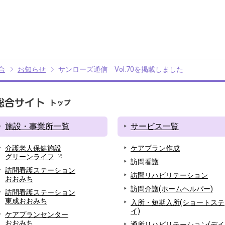
合
お知らせ
サンローズ通信 Vol.70を掲載しました
施設・事業所一覧
サービス一覧
介護老人保健施設
ケアプラン作成
グリーンライフ
訪問看護
訪問看護ステーション
訪問リハビリテーション
おおみち
訪問介護(ホームヘルパー)
訪問看護ステーション
東成おおみち
入所・短期入所(ショートステ
イ)
ケアプランセンター
おおみち
通所リハビリテーション(デイ