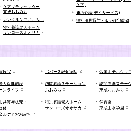
ケア)
ケアプランセンター
東成おおみち
通所介護(デイサービス)
レンタルケアおおみち
福祉用具貸与・販売住宅改修
特別養護老人ホーム
サンローズオオサカ
宮病院
ボバース記念病院
帝国ホテルクリ
老人保健施設
訪問看護ステーション
訪問看護ステー
ーンライフ
おおみち
東成おおみち
用具貸与販売・
特別養護老人ホーム
保育園
改修
サンローズオオサカ
東成山水学園
タルケアおおみち