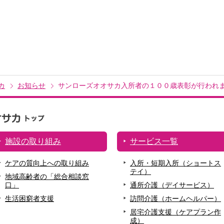
カ
お知らせ
サンローズオオサカ入所者の１００歳表彰が行われ
施設の取り組み
サービス一覧
ケアの質向上への取り組み
入所・短期入所（ショートス
テイ）
地域高齢者の「総合相談窓
口」
通所介護（デイサービス）
生活困窮者支援
訪問介護（ホームヘルパー）
居宅介護支援（ケアプラン作
成）