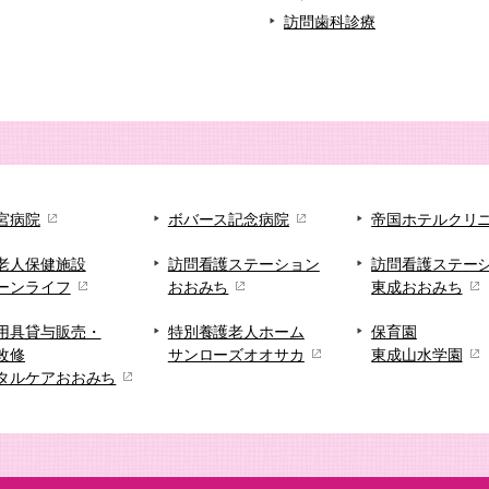
訪問歯科診療
宮病院
ボバース記念病院
帝国ホテルクリ
老人保健施設
訪問看護ステーション
訪問看護ステー
ーンライフ
おおみち
東成おおみち
用具貸与販売・
特別養護老人ホーム
保育園
改修
サンローズオオサカ
東成山水学園
タルケアおおみち