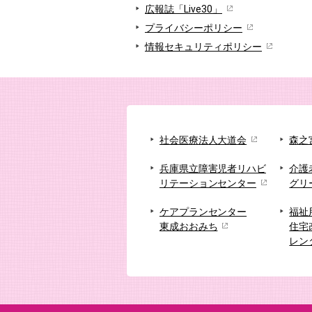
広報誌「Live30」
プライバシーポリシー
情報セキュリティポリシー
社会医療法人大道会
森之
兵庫県立障害児者リハビ
介護
リテーションセンター
グリ
ケアプランセンター
福祉
東成おおみち
住宅
レン