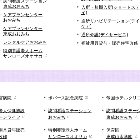
訪問看護ステーション
東成おおみち
入所・短期入所(ショートステ
イ)
ケアプランセンター
おおみち
通所リハビリテーション(デイ
ケア)
ケアプランセンター
東成おおみち
通所介護(デイサービス)
レンタルケアおおみち
福祉用具貸与・販売住宅改修
特別養護老人ホーム
サンローズオオサカ
宮病院
ボバース記念病院
帝国ホテルクリ
老人保健施設
訪問看護ステーション
訪問看護ステー
ーンライフ
おおみち
東成おおみち
用具貸与販売・
特別養護老人ホーム
保育園
改修
サンローズオオサカ
東成山水学園