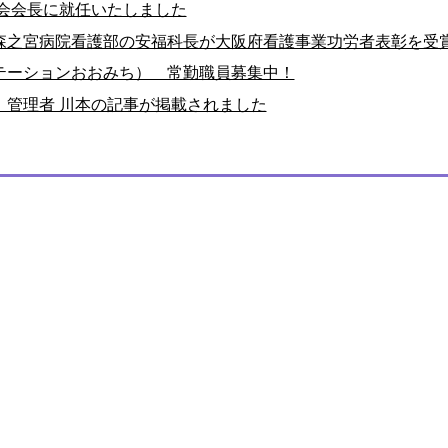
会会長に就任いたしました
森之宮病院看護部の安福科長が大阪府看護事業功労者表彰を受
テーションおおみち） 常勤職員募集中！
】管理者 川本の記事が掲載されました