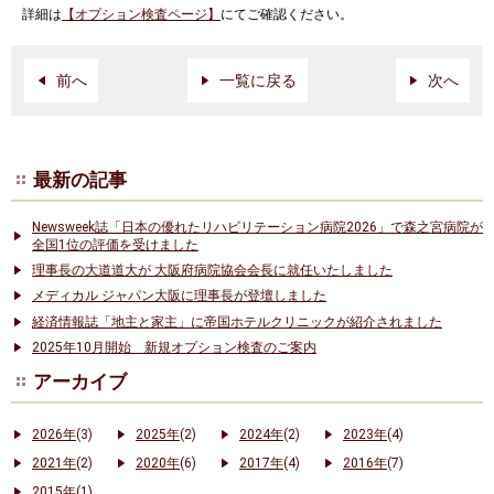
詳細は
【オプション検査ページ】
にてご確認ください。
前へ
一覧に戻る
次へ
最新の記事
Newsweek誌「日本の優れたリハビリテーション病院2026」で森之宮病院が
全国1位の評価を受けました
理事長の大道道大が 大阪府病院協会会長に就任いたしました
メディカル ジャパン大阪に理事長が登壇しました
経済情報誌「地主と家主」に帝国ホテルクリニックが紹介されました
2025年10月開始 新規オプション検査のご案内
アーカイブ
2026年
(3)
2025年
(2)
2024年
(2)
2023年
(4)
2021年
(2)
2020年
(6)
2017年
(4)
2016年
(7)
2015年
(1)