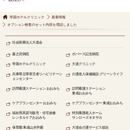
帝国ホテルクリニック
新着情報
オプション検査のセット内容を増設しました
社会医療法人大道会
森之宮病院
ボバース記念病院
帝国ホテルクリニック
大道クリニック
兵庫県立障害児者リハビリテーシ
介護老人保健施設 グリーンライフ
ョンセンター
訪問看護ステーション
おおみち
訪問看護ステーション
東成おおみち
ケアプランセンター
おおみち
ケアプランセンター
東成おおみち
福祉用具貸与販売
・住宅改修
特別養護老人ホーム
レンタルケアおおみち
サンローズオオサカ
保育園
東成山水学園
大道会
介護サービス総合