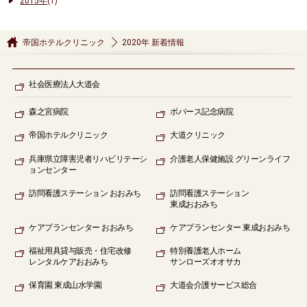
2015年
(1)
帝国ホテルクリニック
2020年 新着情報
社会医療法人大道会
森之宮病院
ボバース記念病院
帝国ホテルクリニック
大道クリニック
兵庫県立障害児者リハビリテーシ
介護老人保健施設 グリーンライフ
ョンセンター
訪問看護ステーション
おおみち
訪問看護ステーション
東成おおみち
ケアプランセンター
おおみち
ケアプランセンター
東成おおみち
福祉用具貸与販売
・住宅改修
特別養護老人ホーム
レンタルケアおおみち
サンローズオオサカ
保育園
東成山水学園
大道会
介護サービス総合