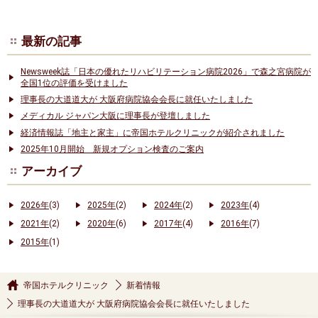
最新の記事
Newsweek誌「日本の優れたリハビリテーション病院2026」で森之宮病院が
全国1位の評価を受けました
理事長の大道道大が 大阪府病院協会会長に就任いたしました
メディカル ジャパン大阪に理事長が登壇しました
経済情報誌「地主と家主」に帝国ホテルクリニックが紹介されました
2025年10月開始 新規オプション検査のご案内
アーカイブ
2026年
(3)
2025年
(2)
2024年
(2)
2023年
(4)
2021年
(2)
2020年
(6)
2017年
(4)
2016年
(7)
2015年
(1)
帝国ホテルクリニック
新着情報
理事長の大道道大が 大阪府病院協会会長に就任いたしました