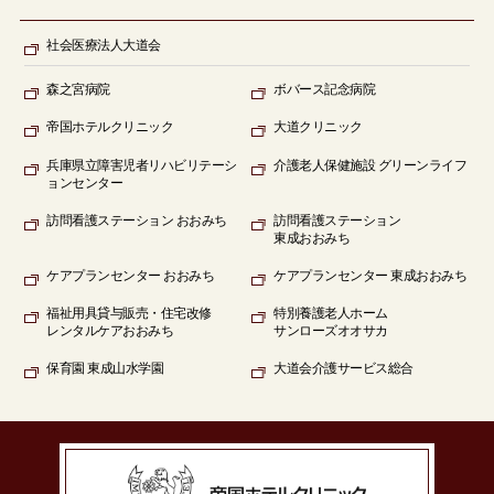
社会医療法人大道会
森之宮病院
ボバース記念病院
帝国ホテルクリニック
大道クリニック
兵庫県立障害児者リハビリテーシ
介護老人保健施設 グリーンライフ
ョンセンター
訪問看護ステーション
おおみち
訪問看護ステーション
東成おおみち
ケアプランセンター
おおみち
ケアプランセンター
東成おおみち
福祉用具貸与販売
・住宅改修
特別養護老人ホーム
レンタルケアおおみち
サンローズオオサカ
保育園
東成山水学園
大道会
介護サービス総合