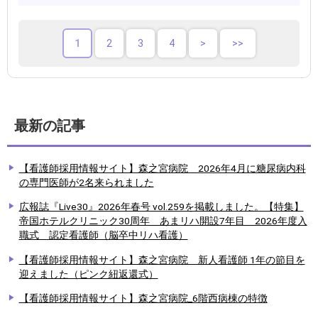
1
2
3
4
最新の記事
【看護師採用情報サイト】森之宮病院 2026年4月に糖尿病内科
の専門医師が2名来られました
広報誌『Live30』2026年春号 vol.259を掲載しました。【特集】
帝国ホテルクリニック30周年 あまリハ開設7年目 2026年度入
職式 認定看護師（脳卒中リハ看護）
【看護師採用情報サイト】森之宮病院 新人看護師 1年の節目を
迎えました（ピンク紐返還式）
【看護師採用情報サイト】森之宮病院_6階西病棟の特徴