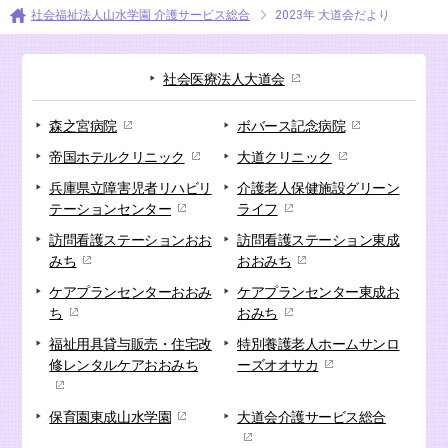
社会福祉法人山水学園 介護サービス総合
2023年 大道会だより
社会医療法人大道会
森之宮病院
ボバース記念病院
帝国ホテルクリニック
大道クリニック
兵庫県立障害児者リハビリ
介護老人保健施設
グリーン
テーションセンター
ライフ
訪問看護ステーション
おお
訪問看護ステーション
東成
みち
おおみち
ケアプランセンター
おおみ
ケアプランセンター
東成お
ち
おみち
福祉用具貸与販売・
住宅改
特別養護老人ホーム
サンロ
修
レンタルケアおおみち
ーズオオサカ
保育園
東成山水学園
大道会
介護サービス総合