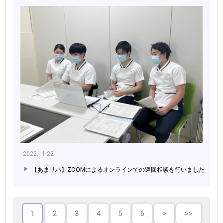
2022.11.22
【あまリハ】ZOOMによるオンラインでの巡回相談を行いました
1
2
3
4
5
6