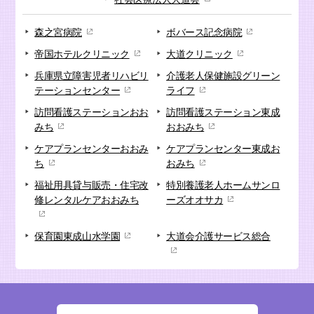
森之宮病院
ボバース記念病院
帝国ホテルクリニック
大道クリニック
兵庫県立障害児者リハビリ
介護老人保健施設
グリーン
テーションセンター
ライフ
訪問看護ステーション
おお
訪問看護ステーション
東成
みち
おおみち
ケアプランセンター
おおみ
ケアプランセンター
東成お
ち
おみち
福祉用具貸与販売・
住宅改
特別養護老人ホーム
サンロ
修
レンタルケアおおみち
ーズオオサカ
保育園
東成山水学園
大道会
介護サービス総合