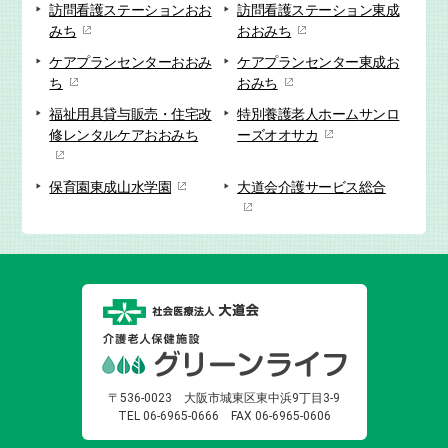
訪問看護ステーション
おお
訪問看護ステーション
東成
みち
おおみち
ケアプランセンター
おおみ
ケアプランセンター
東成お
ち
おみち
福祉用具貸与販売・
住宅改
特別養護老人ホーム
サンロ
修
レンタルケアおおみち
ーズオオサカ
保育園
東成山水学園
大道会
介護サービス総合
〒536-0023
大阪市城東区東中浜9丁目3-9
TEL 06-6965-0666
FAX 06-6965-0606