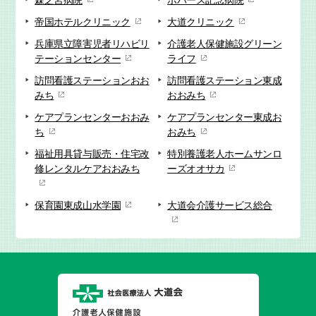
森之宮病院
ボバース記念病院
帝国ホテルクリニック
大道クリニック
兵庫県立障害児者リハビリ
介護老人保健施設
グリーン
テーションセンター
ライフ
訪問看護ステーション
おお
訪問看護ステーション
東成
みち
おおみち
ケアプランセンター
おおみ
ケアプランセンター
東成お
ち
おみち
福祉用具貸与販売・
住宅改
特別養護老人ホーム
サンロ
修
レンタルケアおおみち
ーズオオサカ
保育園
東成山水学園
大道会
介護サービス総合