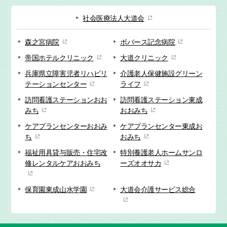
社会医療法人大道会
森之宮病院
ボバース記念病院
帝国ホテルクリニック
大道クリニック
兵庫県立障害児者リハビリ
介護老人保健施設
グリーン
テーションセンター
ライフ
訪問看護ステーション
おお
訪問看護ステーション
東成
みち
おおみち
ケアプランセンター
おおみ
ケアプランセンター
東成お
ち
おみち
福祉用具貸与販売・
住宅改
特別養護老人ホーム
サンロ
修
レンタルケアおおみち
ーズオオサカ
保育園
東成山水学園
大道会
介護サービス総合