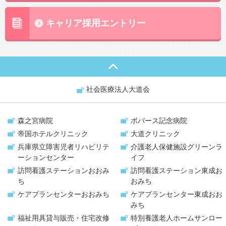
キャリア採用エントリー
社会医療法人大道会
森之宮病院
ボバース記念病院
帝国ホテルクリニック
大道クリニック
兵庫県立障害児者リハビリテ
介護老人保健施設
グリーンラ
ーションセンター
イフ
訪問看護ステーション
おおみ
訪問看護ステーション
東成お
ち
おみち
ケアプランセンター
おおみち
ケアプランセンター
東成おお
みち
福祉用具貸与販売・
住宅改修
特別養護老人ホーム
サンロー