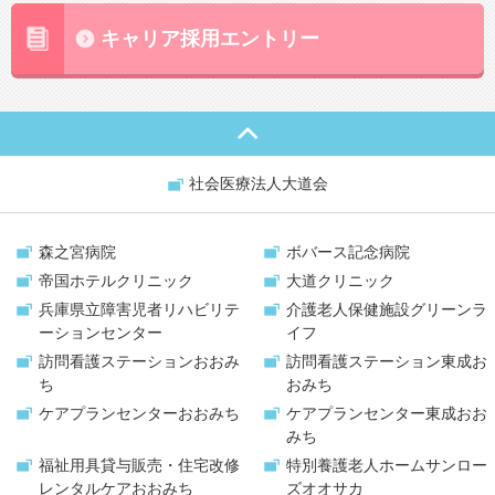
キャリア採用エントリー
社会医療法人大道会
森之宮病院
ボバース記念病院
帝国ホテルクリニック
大道クリニック
兵庫県立障害児者リハビリテ
介護老人保健施設
グリーンラ
ーションセンター
イフ
訪問看護ステーション
おおみ
訪問看護ステーション
東成お
ち
おみち
ケアプランセンター
おおみち
ケアプランセンター
東成おお
みち
福祉用具貸与販売・
住宅改修
特別養護老人ホーム
サンロー
レンタルケアおおみち
ズオオサカ