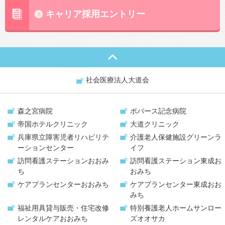
キャリア採用エントリー
社会医療法人大道会
森之宮病院
ボバース記念病院
帝国ホテルクリニック
大道クリニック
兵庫県立障害児者リハビリテ
介護老人保健施設
グリーンラ
ーションセンター
イフ
訪問看護ステーション
おおみ
訪問看護ステーション
東成お
ち
おみち
ケアプランセンター
おおみち
ケアプランセンター
東成おお
みち
福祉用具貸与販売・
住宅改修
特別養護老人ホーム
サンロー
レンタルケアおおみち
ズオオサカ