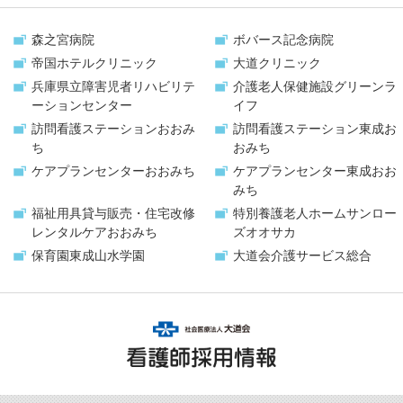
森之宮病院
ボバース記念病院
帝国ホテルクリニック
大道クリニック
兵庫県立障害児者リハビリテ
介護老人保健施設
グリーンラ
ーションセンター
イフ
訪問看護ステーション
おおみ
訪問看護ステーション
東成お
ち
おみち
ケアプランセンター
おおみち
ケアプランセンター
東成おお
みち
福祉用具貸与販売・
住宅改修
特別養護老人ホーム
サンロー
レンタルケアおおみち
ズオオサカ
保育園
東成山水学園
大道会
介護サービス総合