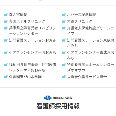
森之宮病院
ボバース記念病院
帝国ホテルクリニック
大道クリニック
兵庫県立障害児者リハビリテ
介護老人保健施設
グリーンラ
ーションセンター
イフ
訪問看護ステーション
おおみ
訪問看護ステーション
東成お
ち
おみち
ケアプランセンター
おおみち
ケアプランセンター
東成おお
みち
福祉用具貸与販売・
住宅改修
特別養護老人ホーム
サンロー
レンタルケアおおみち
ズオオサカ
保育園
東成山水学園
大道会
介護サービス総合