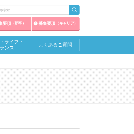
集要項
募集要項
（新卒）
（キャリア）
・ライフ・
よくあるご質問
ランス