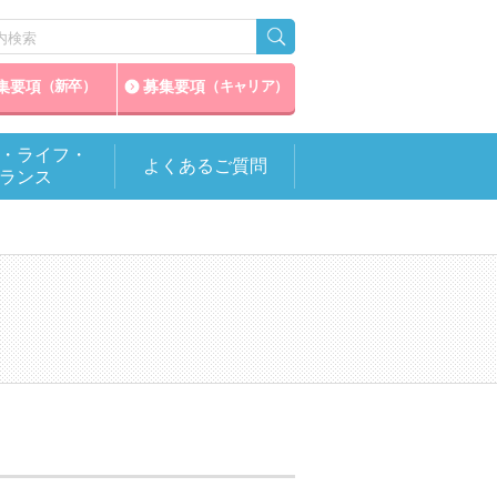
集要項
募集要項
（新卒）
（キャリア）
・ライフ・
よくあるご質問
ランス