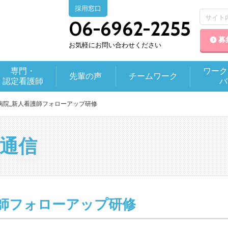
採用窓口
06-6962-2255
募
お気軽にお問い合わせください
専門・
ワーク
先輩の声
チームワーク
認定看護師
バ
病院_新人看護師フォローアップ研修
通信
護師フォローアップ研修