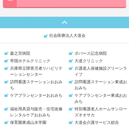
社会医療法人大道会
森之宮病院
ボバース記念病院
帝国ホテルクリニック
大道クリニック
兵庫県立障害児者リハビリテ
介護老人保健施設
グリーンラ
ーションセンター
イフ
訪問看護ステーション
おおみ
訪問看護ステーション
東成お
ち
おみち
ケアプランセンター
おおみち
ケアプランセンター
東成おお
みち
福祉用具貸与販売・
住宅改修
特別養護老人ホーム
サンロー
レンタルケアおおみち
ズオオサカ
保育園
東成山水学園
大道会
介護サービス総合