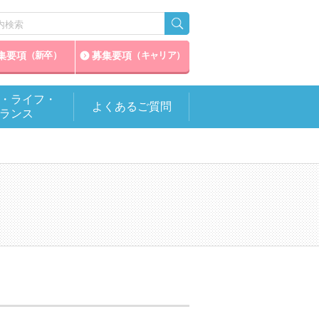
集要項
募集要項
（新卒）
（キャリア）
・ライフ・
よくあるご質問
ランス