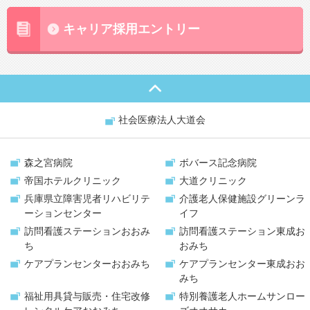
キャリア採用エントリー
社会医療法人大道会
森之宮病院
ボバース記念病院
帝国ホテルクリニック
大道クリニック
兵庫県立障害児者リハビリテ
介護老人保健施設
グリーンラ
ーションセンター
イフ
訪問看護ステーション
おおみ
訪問看護ステーション
東成お
ち
おみち
ケアプランセンター
おおみち
ケアプランセンター
東成おお
みち
福祉用具貸与販売・
住宅改修
特別養護老人ホーム
サンロー