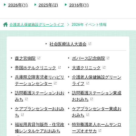
2026年(1)
2025年(2)
2016年(1)
介護老人保健施設グリーンライフ
2026年 イベント情報
社会医療法人大道会
森之宮病院
ボバース記念病院
帝国ホテルクリニック
大道クリニック
兵庫県立障害児者リハビリ
介護老人保健施設
グリーン
テーションセンター
ライフ
訪問看護ステーション
おお
訪問看護ステーション
東成
みち
おおみち
ケアプランセンター
おおみ
ケアプランセンター
東成お
ち
おみち
福祉用具貸与販売・
住宅改
特別養護老人ホーム
サンロ
修
レンタルケアおおみち
ーズオオサカ