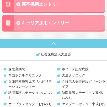
新卒採用エントリー
キャリア採用エントリー
社会医療法人大道会
森之宮病院
ボバース記念病院
帝国ホテルクリニック
大道クリニック
兵庫県立障害児者リハビリテ
介護老人保健施設
グリーンラ
ーションセンター
イフ
訪問看護ステーション
おおみ
訪問看護ステーション
東成お
ち
おみち
ケアプランセンター
おおみち
ケアプランセンター
東成おお