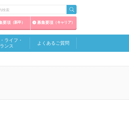
集要項
募集要項
（新卒）
（キャリア）
・ライフ・
よくあるご質問
ランス