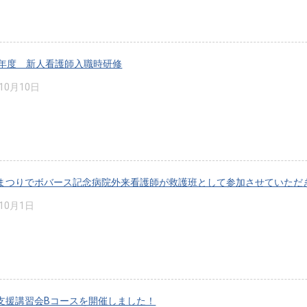
0年度 新人看護師入職時研修
年10月10日
まつりでボバース記念病院外来看護師が救護班として参加させていただ
年10月1日
支援講習会Bコースを開催しました！