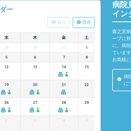
病院
ダー
イン
前月
翌月
森之宮病
水
木
金
土
ープに対
に、病院
29
30
31
1
ています
5
6
7
8
お気軽に
12
13
14
15
病
に
19
20
21
22
26
27
28
29
2
3
4
5