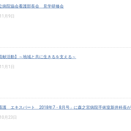
立病院協会看護部長会 見学研修会
年11月9日
貢献活動】～地域と共に生きるを支える～
年11月1日
看護 エキスパート 2018年7・8月号」に森之宮病院手術室新井科長
年10月23日