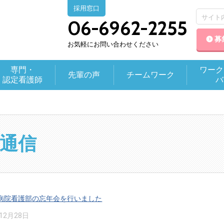
採用窓口
06-6962-2255
募
お気軽にお問い合わせください
専門・
ワーク
先輩の声
チームワーク
認定看護師
バ
通信
病院看護部の忘年会を行いました
年12月28日