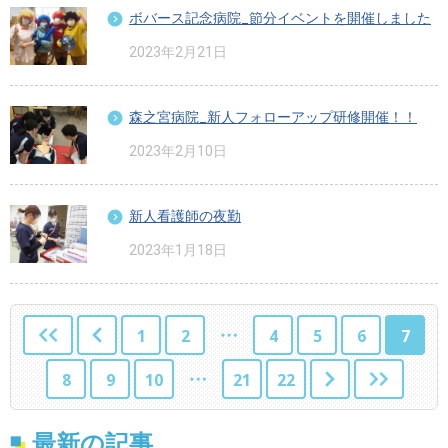
ボバース記念病院_節分イベントを開催しました
2023年2月21日
森之宮病院_新人フォローアップ研修開催！！
2023年2月10日
新人看護師の夜勤
2023年1月18日
1
2
4
5
6
7
8
9
10
21
22
最新の記事