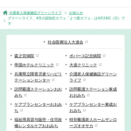
介護老人保健施設グリーンライフ
お知らせ
グリーンライフ、4月の認知症カフェ「よつ葉カフェ」は4月24日（日）で
す
社会医療法人大道会
森之宮病院
ボバース記念病院
帝国ホテルクリニック
大道クリニック
兵庫県立障害児者リハビリ
介護老人保健施設
グリーン
テーションセンター
ライフ
訪問看護ステーション
おお
訪問看護ステーション
東成
みち
おおみち
ケアプランセンター
おおみ
ケアプランセンター
東成お
ち
おみち
福祉用具貸与販売・
住宅改
特別養護老人ホーム
サンロ
修
レンタルケアおおみち
ーズオオサカ