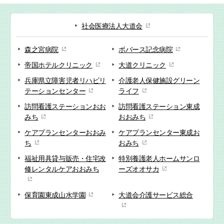
社会医療法人大道会
森之宮病院
ボバース記念病院
帝国ホテルクリニック
大道クリニック
兵庫県立障害児者リハビリ
介護老人保健施設
グリーン
テーションセンター
ライフ
訪問看護ステーション
おお
訪問看護ステーション
東成
みち
おおみち
ケアプランセンター
おおみ
ケアプランセンター
東成お
ち
おみち
福祉用具貸与販売・
住宅改
特別養護老人ホーム
サンロ
修
レンタルケアおおみち
ーズオオサカ
保育園
東成山水学園
大道会
介護サービス総合