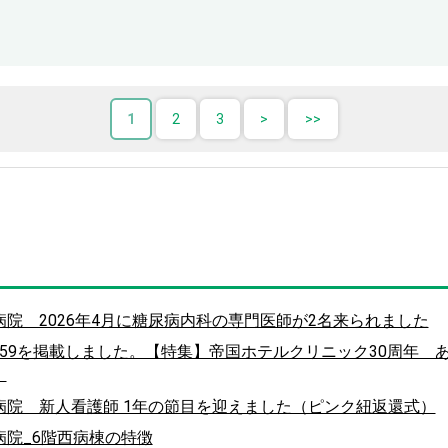
1
2
3
院 2026年4月に糖尿病内科の専門医師が2名来られました
 vol.259を掲載しました。【特集】帝国ホテルクリニック30周年
）
院 新人看護師 1年の節目を迎えました（ピンク紐返還式）
院_6階西病棟の特徴