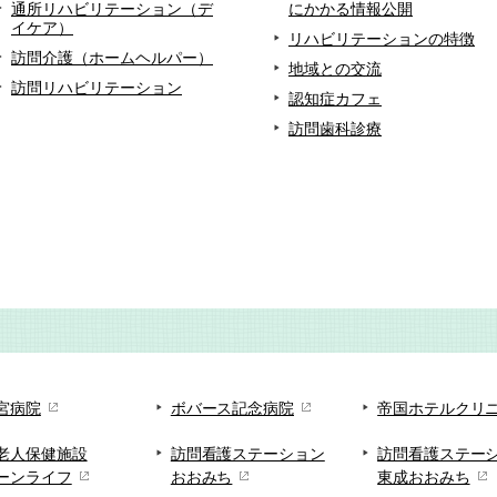
通所リハビリテーション（デ
にかかる情報公開
イケア）
リハビリテーションの特徴
訪問介護（ホームヘルパー）
地域との交流
訪問リハビリテーション
認知症カフェ
訪問歯科診療
宮病院
ボバース記念病院
帝国ホテルクリ
老人保健施設
訪問看護ステーション
訪問看護ステー
ーンライフ
おおみち
東成おおみち