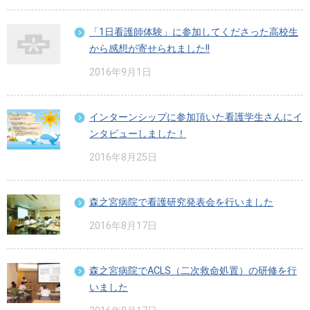
「1日看護師体験」に参加してくださった高校生
から感想が寄せられました!!
2016年9月1日
インターンシップに参加頂いた看護学生さんにイ
ンタビューしました！
2016年8月25日
森之宮病院で看護研究発表会を行いました
2016年8月17日
森之宮病院でACLS（二次救命処置）の研修を行
いました