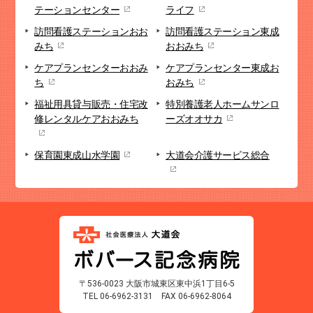
テーションセンター
ライフ
訪問看護ステーション
おお
訪問看護ステーション
東成
みち
おおみち
ケアプランセンター
おおみ
ケアプランセンター
東成お
ち
おみち
福祉用具貸与販売・
住宅改
特別養護老人ホーム
サンロ
修
レンタルケアおおみち
ーズオオサカ
保育園
東成山水学園
大道会
介護サービス総合
〒536-0023 大阪市城東区東中浜1丁目6-5
TEL 06-6962-3131
FAX 06-6962-8064