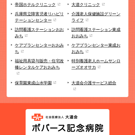
帝国ホテルクリニック
大道クリニック
兵庫県立障害児者リハビリ
介護老人保健施設
グリーン
テーションセンター
ライフ
訪問看護ステーション
おお
訪問看護ステーション
東成
みち
おおみち
ケアプランセンター
おおみ
ケアプランセンター
東成お
ち
おみち
福祉用具貸与販売・
住宅改
特別養護老人ホーム
サンロ
修
レンタルケアおおみち
ーズオオサカ
保育園
東成山水学園
大道会
介護サービス総合