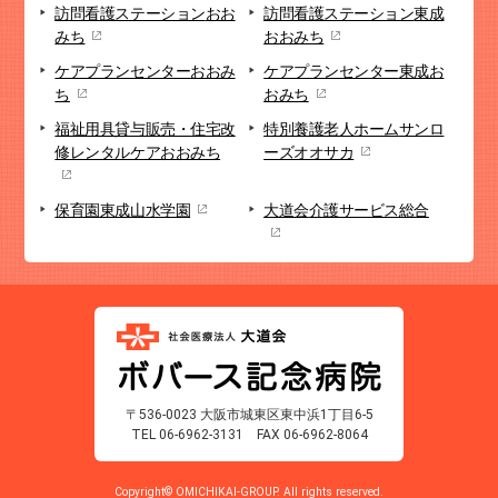
訪問看護ステーション
おお
訪問看護ステーション
東成
みち
おおみち
ケアプランセンター
おおみ
ケアプランセンター
東成お
ち
おみち
福祉用具貸与販売・
住宅改
特別養護老人ホーム
サンロ
修
レンタルケアおおみち
ーズオオサカ
保育園
東成山水学園
大道会
介護サービス総合
〒536-0023 大阪市城東区東中浜1丁目6-5
TEL 06-6962-3131
FAX 06-6962-8064
Copyright© OMICHIKAI-GROUP. All rights reserved.