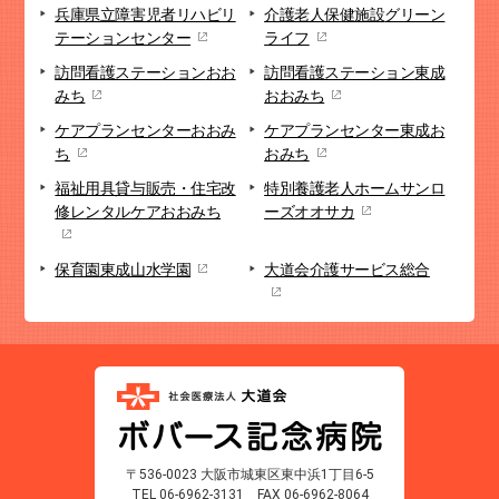
兵庫県立障害児者リハビリ
介護老人保健施設
グリーン
テーションセンター
ライフ
訪問看護ステーション
おお
訪問看護ステーション
東成
みち
おおみち
ケアプランセンター
おおみ
ケアプランセンター
東成お
ち
おみち
福祉用具貸与販売・
住宅改
特別養護老人ホーム
サンロ
修
レンタルケアおおみち
ーズオオサカ
保育園
東成山水学園
大道会
介護サービス総合
〒536-0023 大阪市城東区東中浜1丁目6-5
TEL 06-6962-3131
FAX 06-6962-8064