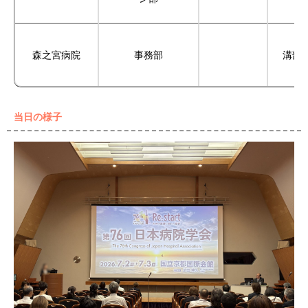
森之宮病院
事務部
溝部
当日の様子