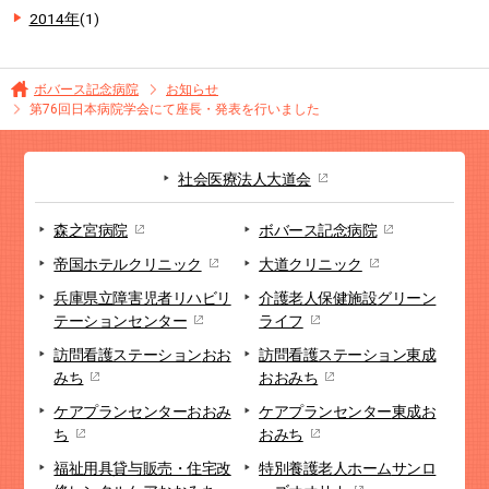
2014年
(1)
ボバース記念病院
お知らせ
第76回日本病院学会にて座長・発表を行いました
社会医療法人大道会
森之宮病院
ボバース記念病院
帝国ホテルクリニック
大道クリニック
兵庫県立障害児者リハビリ
介護老人保健施設
グリーン
テーションセンター
ライフ
訪問看護ステーション
おお
訪問看護ステーション
東成
みち
おおみち
ケアプランセンター
おおみ
ケアプランセンター
東成お
ち
おみち
福祉用具貸与販売・
住宅改
特別養護老人ホーム
サンロ