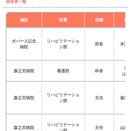
発表者一覧
施設
部署
役職
氏
ボバース記念
リハビリテーショ
部長
木瀬
病院
ン部
西
森之宮病院
看護部
科長
はる
リハビリテーショ
森之宮病院
主任
嘉島
ン部
リハビリテーショ
森之宮病院
主任
山内
ン部