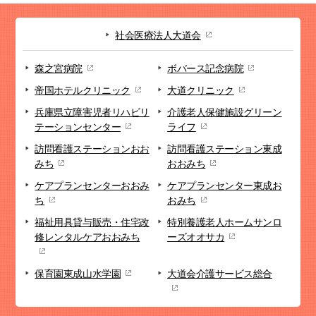
社会医療法人大道会
森之宮病院
ボバース記念病院
帝国ホテルクリニック
大道クリニック
兵庫県立障害児者リハビリ
介護老人保健施設
グリーン
テーションセンター
ライフ
訪問看護ステーション
おお
訪問看護ステーション
東成
みち
おおみち
ケアプランセンター
おおみ
ケアプランセンター
東成お
ち
おみち
福祉用具貸与販売・
住宅改
特別養護老人ホーム
サンロ
修
レンタルケアおおみち
ーズオオサカ
保育園
東成山水学園
大道会
介護サービス総合