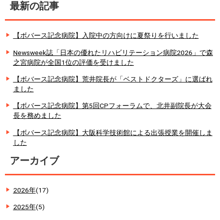
最新の記事
【ボバース記念病院】入院中の方向けに夏祭りを行いました
Newsweek誌「日本の優れたリハビリテーション病院2026」で森
之宮病院が全国1位の評価を受けました
【ボバース記念病院】荒井院長が「ベストドクターズ」に選ばれ
ました
【ボバース記念病院】第5回CPフォーラムで、北井副院長が大会
長を務めました
【ボバース記念病院】大阪科学技術館による出張授業を開催しま
した
アーカイブ
2026年
(17)
2025年
(5)