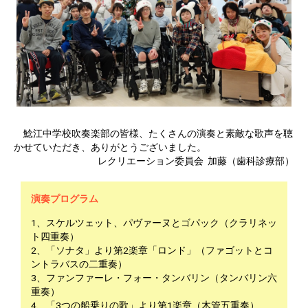
鯰江中学校吹奏楽部の皆様、たくさんの演奏と素敵な歌声を聴
かせていただき、ありがとうございました。
レクリエーション委員会 加藤（歯科診療部）
演奏プログラム
1、スケルツェット、パヴァーヌとゴパック（クラリネッ
ト四重奏）
2、「ソナタ」より第2楽章「ロンド」（ファゴットとコ
ントラバスの二重奏）
3、ファンファーレ・フォー・タンバリン（タンバリン六
重奏）
4、「3つの船乗りの歌」より第1楽章（木管五重奏）