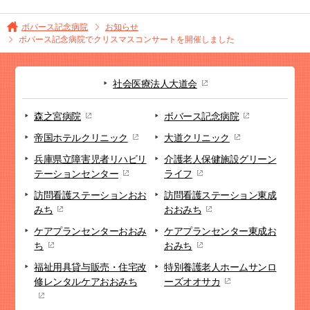
ボバース記念病院
お知らせ
ボバース記念病院でクリスマスコンサートを開催しました
社会医療法人大道会
森之宮病院
ボバース記念病院
帝国ホテルクリニック
大道クリニック
兵庫県立障害児者リハビリ
介護老人保健施設
グリーン
テーションセンター
ライフ
訪問看護ステーション
おお
訪問看護ステーション
東成
みち
おおみち
ケアプランセンター
おおみ
ケアプランセンター
東成お
ち
おみち
福祉用具貸与販売・
住宅改
特別養護老人ホーム
サンロ
修
レンタルケアおおみち
ーズオオサカ