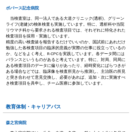
ボバース記念病院
当検査室は、同一法人である大道クリニック(透析)、グリーン
ライフ(老健)の検体検査も実施しています。特に、透析科や当院
リウマチ科から要求される検査項目では、それぞれに特化された
検査項目を採用・実施しています。
精度の高い検査値を報告するだけでいいのか、国試前にあれだけ
勉強した各検査項目の臨床的意義が実際の仕事に役立っているの
か、などをよく考え、R-CPCを実践しています。各データ間には
バランスというものがあると考えています。特に、対局、同局に
ある検査項目のデータに偏りがあったり、経時変化にばらつきが
ある場合などでは、臨床像を検査所見から推測し、主治医の所見
と突き合わせて意見交換し、必要があれば、追加・次に実施すべ
き検査項目を具申し、チーム医療に参加しています。
教育体制・キャリアパス
森之宮病院