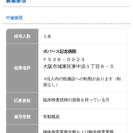
募集要項
中途採用
採用人数
１名
ボバース記念病院
５３６－００２３
〒
大阪市城東区東中浜１丁目６－５
就業場所
※法人内の他施設への転勤があります（転
居なし）
臨床検査技師の資格を持っている方
応募資格
雇用形態
常勤職員
検体検査業務全般および輸血検査業務