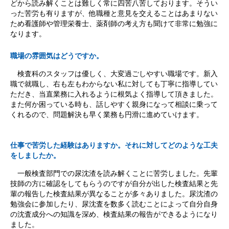
どから読み解くことは難しく常に四苦八苦しております。そうい
った苦労も有りますが、他職種と意見を交えることはあまりない
ため看護師や管理栄養士、薬剤師の考え方も聞けて非常に勉強に
なります。
職場の雰囲気はどうですか。
検査科のスタッフは優しく、大変過ごしやすい職場です。新入
職で就職し、右も左もわからない私に対しても丁寧に指導してい
ただき、当直業務に入れるように根気よく指導して頂きました。
また何か困っている時も、話しやすく親身になって相談に乗って
くれるので、問題解決も早く業務も円滑に進めていけます。
仕事で苦労した経験はありますか。それに対してどのような工夫
をしましたか。
一般検査部門での尿沈渣を読み解くことに苦労しました。先輩
技師の方に確認をしてもらうのですが自分が出した検査結果と先
輩の報告した検査結果が異なることが多々ありました。尿沈渣の
勉強会に参加したり、尿沈査を数多く読むことによって自分自身
の沈査成分への知識を深め、検査結果の報告ができるようになり
ました。