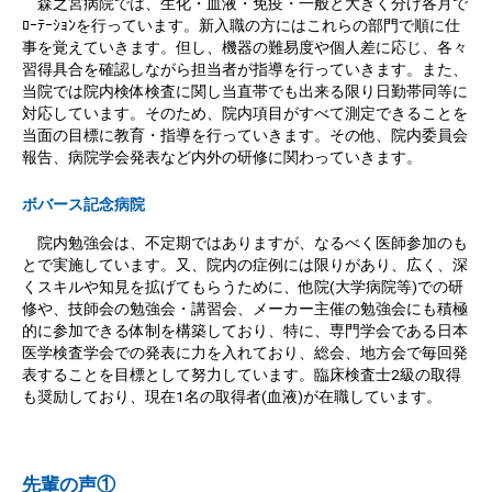
森之宮病院では、生化・血液・免疫・一般と大きく分け各月で
ﾛｰﾃｰｼｮﾝを行っています。新入職の方にはこれらの部門で順に仕
事を覚えていきます。但し、機器の難易度や個人差に応じ、各々
習得具合を確認しながら担当者が指導を行っていきます。また、
当院では院内検体検査に関し当直帯でも出来る限り日勤帯同等に
対応しています。そのため、院内項目がすべて測定できることを
当面の目標に教育・指導を行っていきます。その他、院内委員会
報告、病院学会発表など内外の研修に関わっていきます。
ボバース記念病院
院内勉強会は、不定期ではありますが、なるべく医師参加のも
とで実施しています。又、院内の症例には限りがあり、広く、深
くスキルや知見を拡げてもらうために、他院(大学病院等)での研
修や、技師会の勉強会・講習会、メーカー主催の勉強会にも積極
的に参加できる体制を構築しており、特に、専門学会である日本
医学検査学会での発表に力を入れており、総会、地方会で毎回発
表することを目標として努力しています。臨床検査士2級の取得
も奨励しており、現在1名の取得者(血液)が在職しています。
先輩の声①