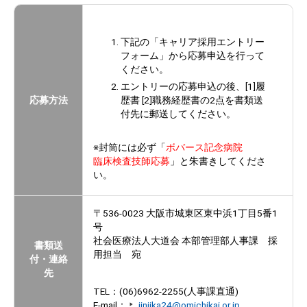
下記の「キャリア採用エントリー
フォーム」から応募申込を行って
ください。
エントリーの応募申込の後、[1]履
歴書 [2]職務経歴書の2点を書類送
応募方法
付先に郵送してください。
※封筒には必ず「
ボバース記念病院
臨床検査技師応募
」と朱書きしてくださ
い。
〒536-0023 大阪市城東区東中浜1丁目5番1
号
社会医療法人大道会 本部管理部人事課 採
書類送
用担当 宛
付・連絡
先
TEL：(06)6962-2255(人事課直通)
E-mail：
jinjika24@omichikai.or.jp